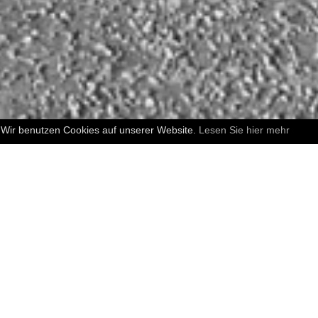
Wir benutzen Cookies auf unserer Website.
Lesen Sie hier mehr
 AMBLANK JUNG GmbH von Dr. Olaf Amblank und Jördis Jung 
schiedene Branchenschwerpunkte und bauten die AMBLANK JUN
 und Führungskräften auf.
schäftsführerin und Gesellschafterin übernahm Herr Dr. Amblank
folgte die Umbenennung der AMBLANK JUNG GmbH in die AMB
ür die qualifizierte Suche und Auswahl von Führungskräften un