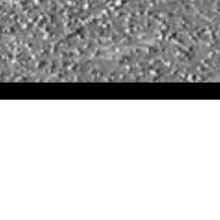
Die AMBLANK TEAM GmbH wurde 2011 als
Geschäftsführende Gesellschafter ver
Spezialisten für die Besetzung von Fach-
Mit dem Ausscheiden von Frau Jung als Ge
Unternehmen. Mit Jahresbeginn 2021 
Die AMBLANK TEAM GmbH ist der Partner f