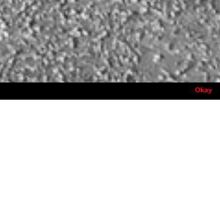
Okay
gegründet. Beide übernahmen als
G GmbH zu einem europaweit agierenden
 2020 als alleiniger Geschäftsführer das
LANK TEAM GmbH.
d Spezialisten im Gesundheitswesen, in